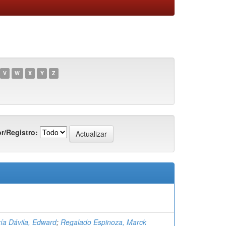
V
W
X
Y
Z
r/Registro:
ía Dávila, Edward
;
Regalado Espinoza, Marck