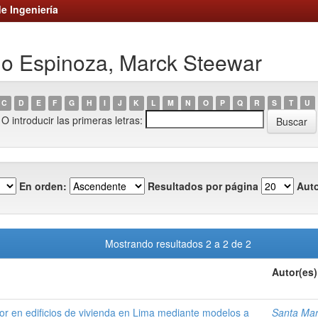
e Ingeniería
do Espinoza, Marck Steewar
C
D
E
F
G
H
I
J
K
L
M
N
O
P
Q
R
S
T
U
O introducir las primeras letras:
En orden:
Resultados por página
Auto
Mostrando resultados 2 a 2 de 2
Autor(es)
rior en edificios de vivienda en Lima mediante modelos a
Santa Mar