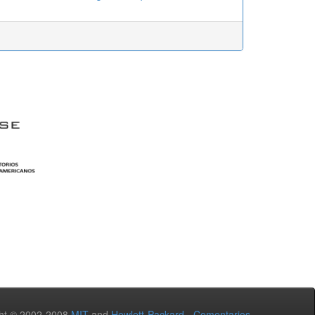
ht © 2002-2008
MIT
and
Hewlett-Packard
-
Comentarios