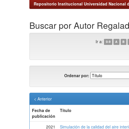
Repositorio Institucional Universidad Nacional d
Buscar por Autor Regala
Ir a:
0-9
A
B
Ordenar por:
< Anterior
Fecha de
Título
publicación
2021
Simulación de la calidad del aire inte