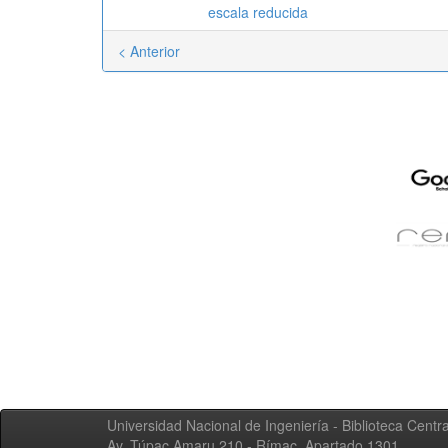
escala reducida
< Anterior
Universidad Nacional de Ingeniería - Biblioteca Centra
Av. Túpac Amaru 210 - Rímac. Apartado 1301