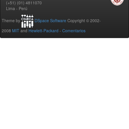
(+51) (01) 4811070
Lima - Perú
Theme by
DSpace Software
Copyright © 2002-
2008
MIT
and
Hewlett-Packard
-
Comentarios