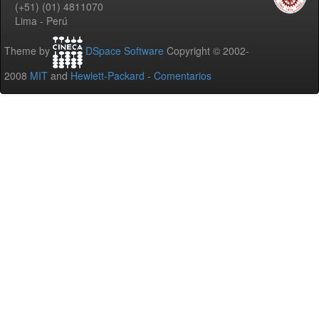
(+51) (01) 4811070
Lima - Perú
Theme by
DSpace Software
Copyright © 2002-
2008
MIT
and
Hewlett-Packard
-
Comentarios