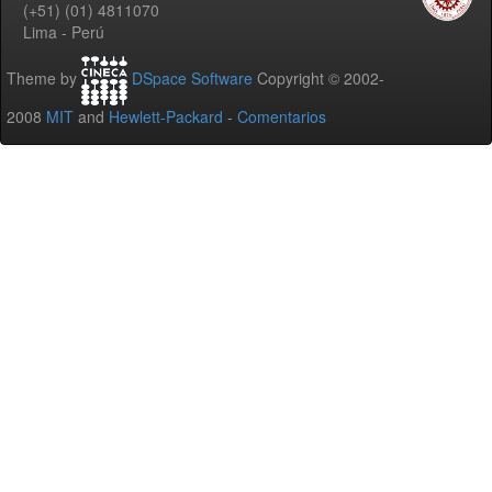
(+51) (01) 4811070
Lima - Perú
Theme by
DSpace Software
Copyright © 2002-
2008
MIT
and
Hewlett-Packard
-
Comentarios