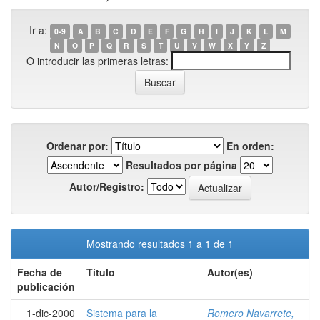
Ir a:
0-9
A
B
C
D
E
F
G
H
I
J
K
L
M
N
O
P
Q
R
S
T
U
V
W
X
Y
Z
O introducir las primeras letras:
Ordenar por:
En orden:
Resultados por página
Autor/Registro:
Mostrando resultados 1 a 1 de 1
Fecha de
Título
Autor(es)
publicación
1-dic-2000
Sistema para la
Romero Navarrete,