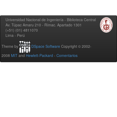
Universidad Nacional de Ingeniería - Biblioteca Central
Av. Túpac Amaru 210 - Rímac. Apartado 1301
(+51) (01) 4811070
Lima - Perú
Theme by
DSpace Software
Copyright © 2002-
2008
MIT
and
Hewlett-Packard
-
Comentarios