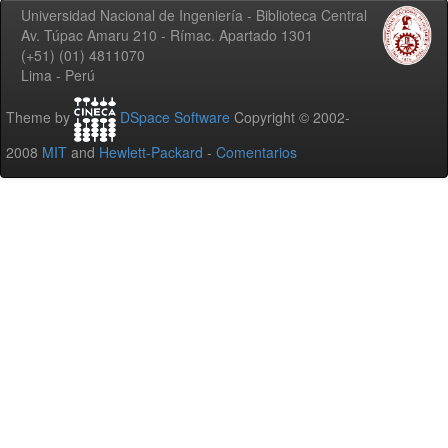
Universidad Nacional de Ingeniería - Biblioteca Central
Av. Túpac Amaru 210 - Rímac. Apartado 1301
(+51) (01) 4811070
Lima - Perú
Theme by
DSpace Software
Copyright © 2002-
2008
MIT
and
Hewlett-Packard
-
Comentarios