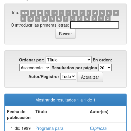
Ir a:
0-9
A
B
C
D
E
F
G
H
I
J
K
L
M
N
O
P
Q
R
S
T
U
V
W
X
Y
Z
O introducir las primeras letras:
Ordenar por:
En orden:
Resultados por página
Autor/Registro:
Mostrando resultados 1 a 1 de 1
Fecha de
Título
Autor(es)
publicación
1-dic-1999
Programa para
Espinoza