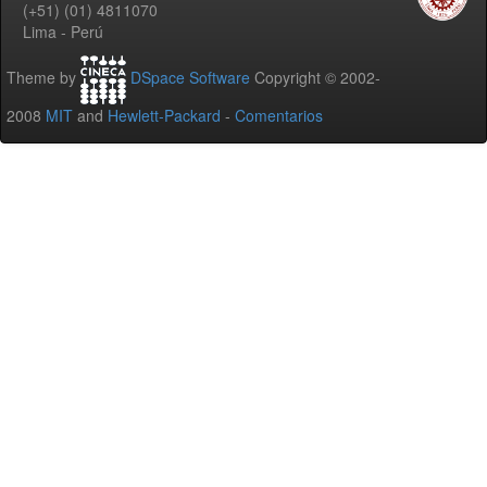
(+51) (01) 4811070
Lima - Perú
Theme by
DSpace Software
Copyright © 2002-
2008
MIT
and
Hewlett-Packard
-
Comentarios