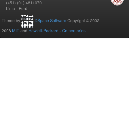
(+51) (01) 4811070
Lima - Perú
Theme by
DSpace Software
Copyright © 2002-
2008
MIT
and
Hewlett-Packard
-
Comentarios