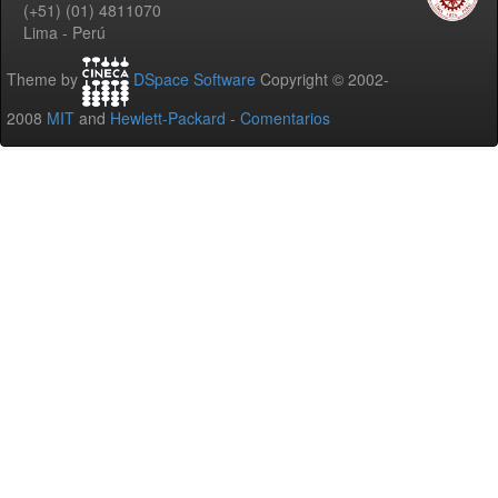
(+51) (01) 4811070
Lima - Perú
Theme by
DSpace Software
Copyright © 2002-
2008
MIT
and
Hewlett-Packard
-
Comentarios