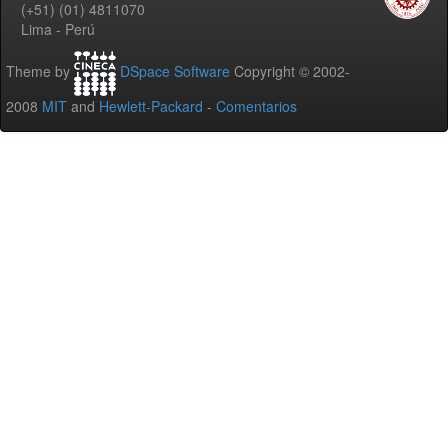
(+51) (01) 4811070
Lima - Perú
Theme by
DSpace Software
Copyright © 2002-
2008
MIT
and
Hewlett-Packard
-
Comentarios