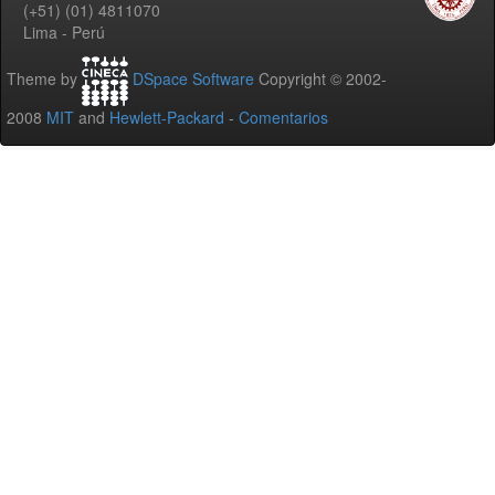
(+51) (01) 4811070
Lima - Perú
Theme by
DSpace Software
Copyright © 2002-
2008
MIT
and
Hewlett-Packard
-
Comentarios