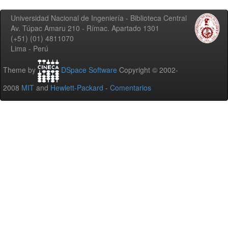
Universidad Nacional de Ingeniería - Biblioteca Central
Av. Túpac Amaru 210 - Rímac. Apartado 1301
(+51) (01) 4811070
Lima - Perú
Theme by
DSpace Software
Copyright © 2002-
2008
MIT
and
Hewlett-Packard
-
Comentarios