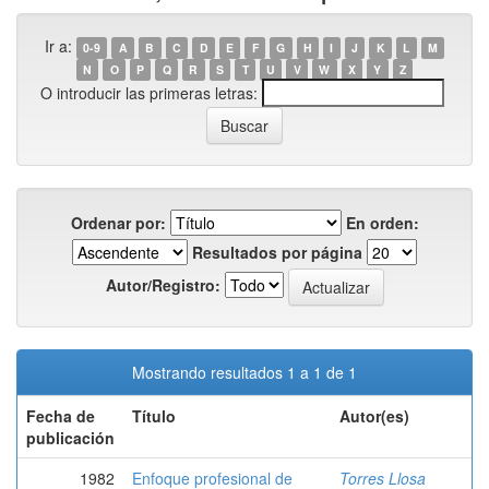
Ir a:
0-9
A
B
C
D
E
F
G
H
I
J
K
L
M
N
O
P
Q
R
S
T
U
V
W
X
Y
Z
O introducir las primeras letras:
Ordenar por:
En orden:
Resultados por página
Autor/Registro:
Mostrando resultados 1 a 1 de 1
Fecha de
Título
Autor(es)
publicación
1982
Enfoque profesional de
Torres Llosa