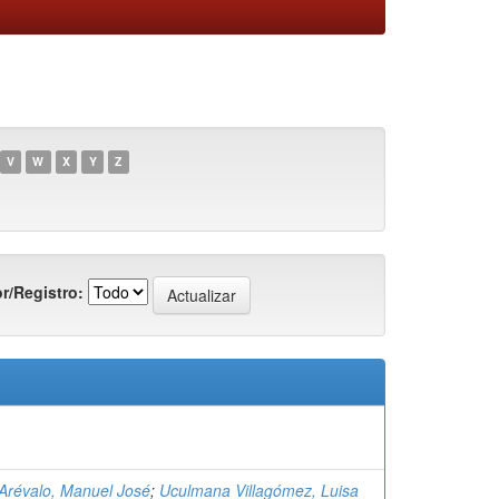
V
W
X
Y
Z
r/Registro:
Arévalo, Manuel José
;
Uculmana Villagómez, Luisa