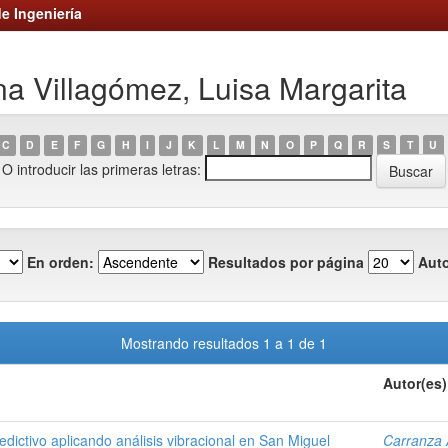
e Ingeniería
a Villagómez, Luisa Margarita
C
D
E
F
G
H
I
J
K
L
M
N
O
P
Q
R
S
T
U
O introducir las primeras letras:
En orden:
Resultados por página
Auto
Mostrando resultados 1 a 1 de 1
Autor(es)
ictivo aplicando análisis vibracional en San Miguel
Carranza 