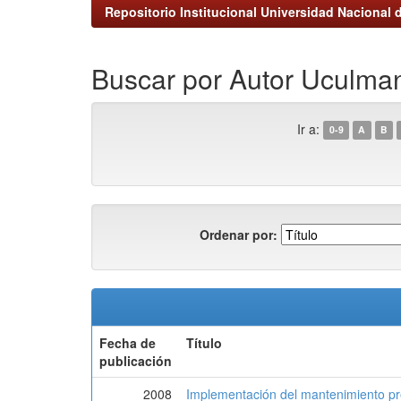
Repositorio Institucional Universidad Nacional d
Buscar por Autor Uculman
Ir a:
0-9
A
B
Ordenar por:
Fecha de
Título
publicación
2008
Implementación del mantenimiento pred