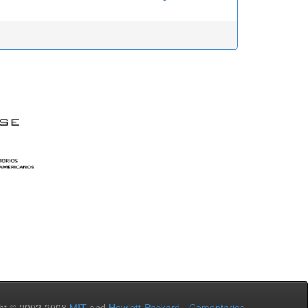
ht © 2002-2008
MIT
and
Hewlett-Packard
-
Comentarios