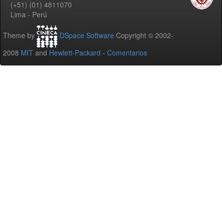
(+51) (01) 4811070
Lima - Perú
Theme by
DSpace Software
Copyright © 2002-
2008
MIT
and
Hewlett-Packard
-
Comentarios