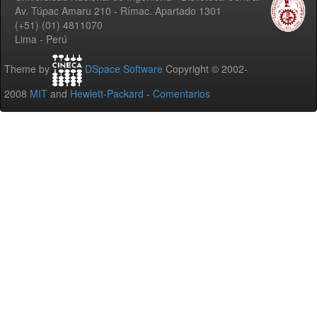
Av. Túpac Amaru 210 - Rímac. Apartado 1301
(+51) (01) 4811070
Lima - Perú
Theme by
DSpace Software
Copyright © 2002-
2008
MIT
and
Hewlett-Packard
-
Comentarios