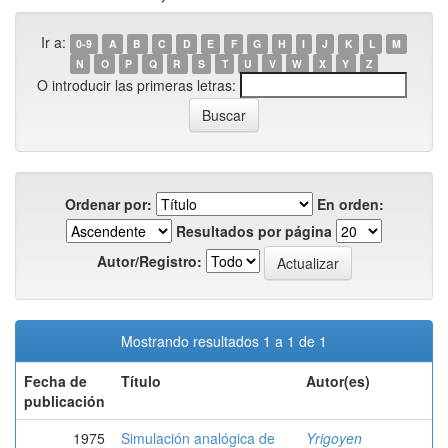
Ir a:
0-9
A
B
C
D
E
F
G
H
I
J
K
L
M
N
O
P
Q
R
S
T
U
V
W
X
Y
Z
O introducir las primeras letras:
Ordenar por:
En orden:
Resultados por página
Autor/Registro:
Mostrando resultados 1 a 1 de 1
Fecha de
Título
Autor(es)
publicación
1975
Simulación analógica de
Yrigoyen