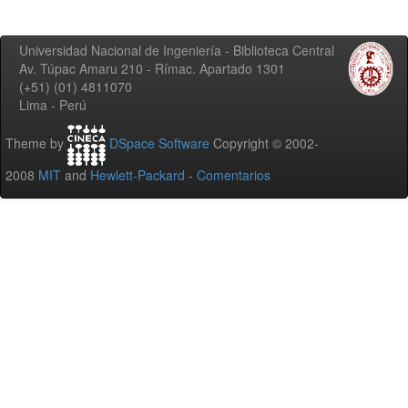
Universidad Nacional de Ingeniería - Biblioteca Central
Av. Túpac Amaru 210 - Rímac. Apartado 1301
(+51) (01) 4811070
Lima - Perú
Theme by
DSpace Software
Copyright © 2002-
2008
MIT
and
Hewlett-Packard
-
Comentarios