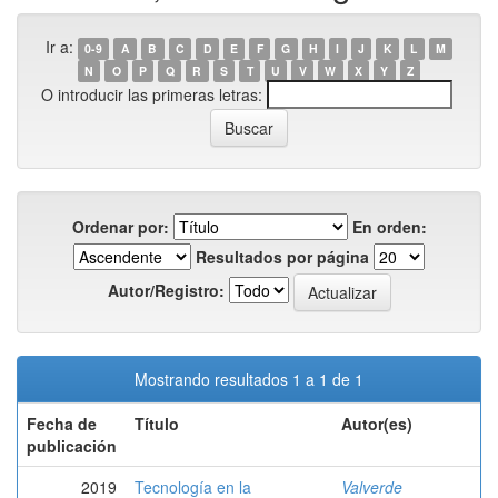
Ir a:
0-9
A
B
C
D
E
F
G
H
I
J
K
L
M
N
O
P
Q
R
S
T
U
V
W
X
Y
Z
O introducir las primeras letras:
Ordenar por:
En orden:
Resultados por página
Autor/Registro:
Mostrando resultados 1 a 1 de 1
Fecha de
Título
Autor(es)
publicación
2019
Tecnología en la
Valverde