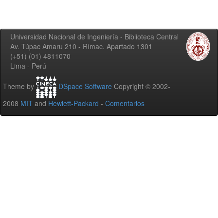
Universidad Nacional de Ingeniería - Biblioteca Central
Av. Túpac Amaru 210 - Rímac. Apartado 1301
(+51) (01) 4811070
Lima - Perú
Theme by
DSpace Software
Copyright © 2002-
2008
MIT
and
Hewlett-Packard
-
Comentarios