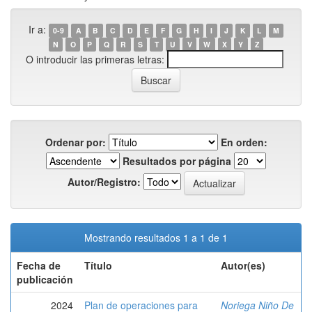
Ir a:
0-9
A
B
C
D
E
F
G
H
I
J
K
L
M
N
O
P
Q
R
S
T
U
V
W
X
Y
Z
O introducir las primeras letras:
Ordenar por:
En orden:
Resultados por página
Autor/Registro:
Mostrando resultados 1 a 1 de 1
Fecha de
Título
Autor(es)
publicación
2024
Plan de operaciones para
Noriega Niño De