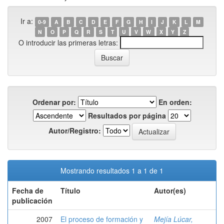
Ir a:
0-9
A
B
C
D
E
F
G
H
I
J
K
L
M
N
O
P
Q
R
S
T
U
V
W
X
Y
Z
O introducir las primeras letras:
Ordenar por:
En orden:
Resultados por página
Autor/Registro:
Mostrando resultados 1 a 1 de 1
Fecha de
Título
Autor(es)
publicación
2007
El proceso de formación y
Mejía Lúcar,