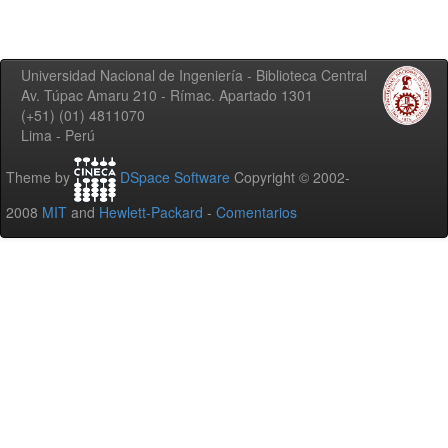
Universidad Nacional de Ingeniería - Biblioteca Central
Av. Túpac Amaru 210 - Rímac. Apartado 1301
(+51) (01) 4811070
Lima - Perú
Theme by
DSpace Software
Copyright © 2002-
2008
MIT
and
Hewlett-Packard
-
Comentarios