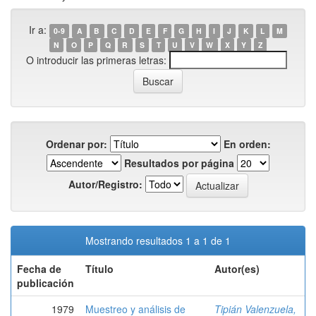
Ir a:
0-9
A
B
C
D
E
F
G
H
I
J
K
L
M
N
O
P
Q
R
S
T
U
V
W
X
Y
Z
O introducir las primeras letras:
Ordenar por:
En orden:
Resultados por página
Autor/Registro:
Mostrando resultados 1 a 1 de 1
Fecha de
Título
Autor(es)
publicación
1979
Muestreo y análisis de
Tipián Valenzuela,