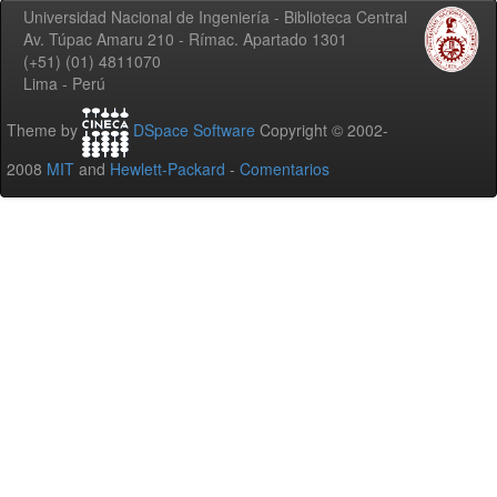
Universidad Nacional de Ingeniería - Biblioteca Central
Av. Túpac Amaru 210 - Rímac. Apartado 1301
(+51) (01) 4811070
Lima - Perú
Theme by
DSpace Software
Copyright © 2002-
2008
MIT
and
Hewlett-Packard
-
Comentarios