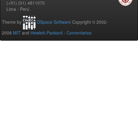
(+51) (01) 4811070
Lima - Perú
Theme by
DSpace Software
Copyright © 2002-
2008
MIT
and
Hewlett-Packard
-
Comentarios