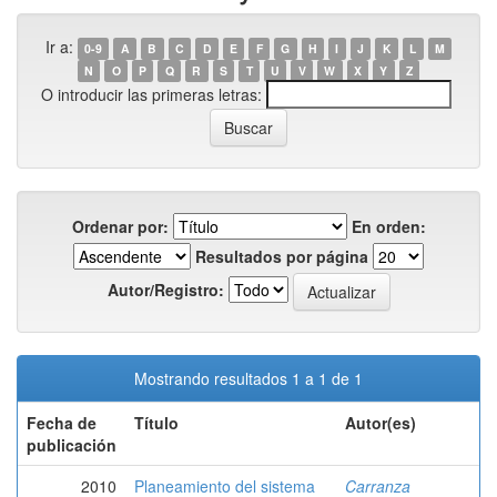
Ir a:
0-9
A
B
C
D
E
F
G
H
I
J
K
L
M
N
O
P
Q
R
S
T
U
V
W
X
Y
Z
O introducir las primeras letras:
Ordenar por:
En orden:
Resultados por página
Autor/Registro:
Mostrando resultados 1 a 1 de 1
Fecha de
Título
Autor(es)
publicación
2010
Planeamiento del sistema
Carranza