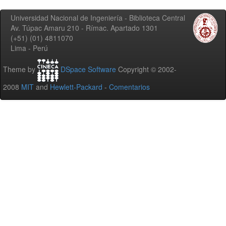
Universidad Nacional de Ingeniería - Biblioteca Central
Av. Túpac Amaru 210 - Rímac. Apartado 1301
(+51) (01) 4811070
Lima - Perú
Theme by
DSpace Software
Copyright © 2002-
2008
MIT
and
Hewlett-Packard
-
Comentarios