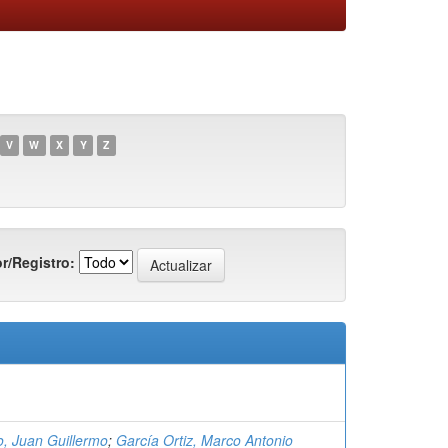
V
W
X
Y
Z
r/Registro:
o, Juan Guillermo
;
García Ortiz, Marco Antonio