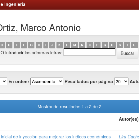
e Ingeniería
rtiz, Marco Antonio
C
D
E
F
G
H
I
J
K
L
M
N
O
P
Q
R
S
T
U
O introducir las primeras letras:
En orden:
Resultados por página
Auto
Mostrando resultados 1 a 2 de 2
Autor(es)
 inicial de inyección para mejorar los indices económicos
Lira Cach