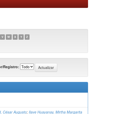
V
W
X
Y
Z
r/Registro:
d, César Augusto
;
Ilave Huayanay, Mirtha Margarita