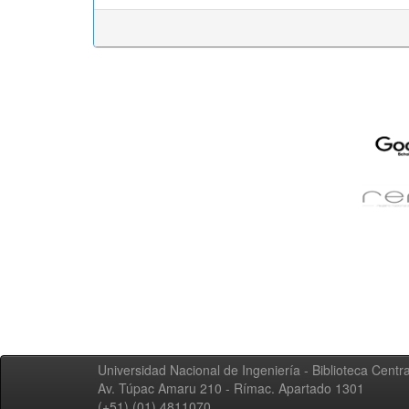
Universidad Nacional de Ingeniería - Biblioteca Centra
Av. Túpac Amaru 210 - Rímac. Apartado 1301
(+51) (01) 4811070