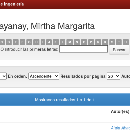
e Ingeniería
ayanay, Mirtha Margarita
C
D
E
F
G
H
I
J
K
L
M
N
O
P
Q
R
S
T
U
O introducir las primeras letras:
En orden:
Resultados por página
Auto
Mostrando resultados 1 a 1 de 1
Autor(es)
Atala Aba