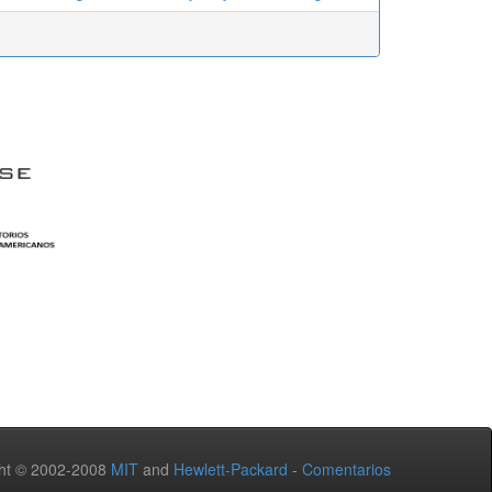
ht © 2002-2008
MIT
and
Hewlett-Packard
-
Comentarios