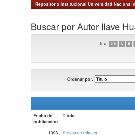
Repositorio Institucional Universidad Nacional d
Buscar por Autor Ilave Hu
Ir a:
0-9
A
B
Ordenar por:
Fecha de
Título
publicación
1998
Presas de relaves