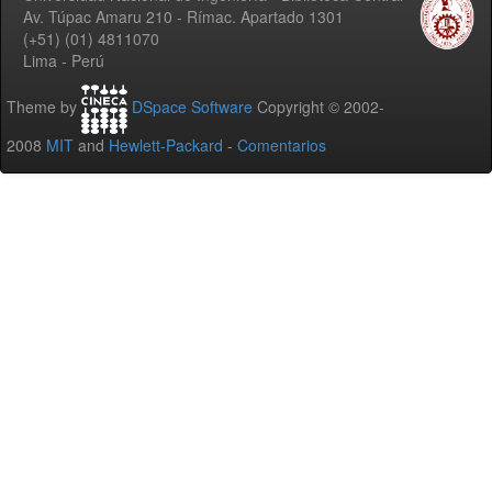
Av. Túpac Amaru 210 - Rímac. Apartado 1301
(+51) (01) 4811070
Lima - Perú
Theme by
DSpace Software
Copyright © 2002-
2008
MIT
and
Hewlett-Packard
-
Comentarios