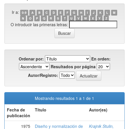
Ir a:
0-9
A
B
C
D
E
F
G
H
I
J
K
L
M
N
O
P
Q
R
S
T
U
V
W
X
Y
Z
O introducir las primeras letras:
Ordenar por:
En orden:
Resultados por página
Autor/Registro:
Mostrando resultados 1 a 1 de 1
Fecha de
Título
Autor(es)
publicación
1975
Diseño y normalización de
Krajnik Stulin,