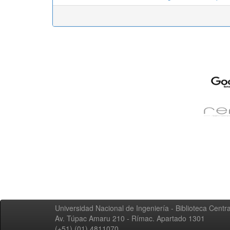
Universidad Nacional de Ingeniería - Biblioteca Centra
Av. Túpac Amaru 210 - Rímac. Apartado 1301
(+51) (01) 4811070