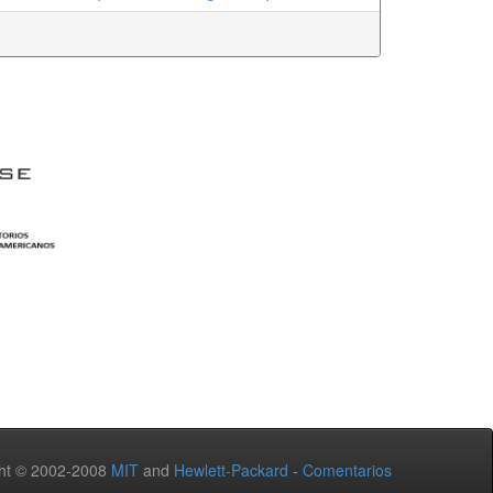
ht © 2002-2008
MIT
and
Hewlett-Packard
-
Comentarios