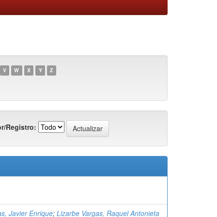
V
W
X
Y
Z
r/Registro:
s, Javier Enrique
;
Lizarbe Vargas, Raquel Antonieta