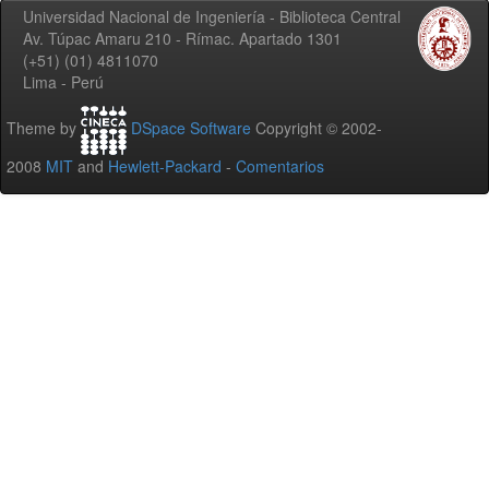
Universidad Nacional de Ingeniería - Biblioteca Central
Av. Túpac Amaru 210 - Rímac. Apartado 1301
(+51) (01) 4811070
Lima - Perú
Theme by
DSpace Software
Copyright © 2002-
2008
MIT
and
Hewlett-Packard
-
Comentarios