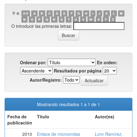
Ir a:
0-9
A
B
C
D
E
F
G
H
I
J
K
L
M
N
O
P
Q
R
S
T
U
V
W
X
Y
Z
O introducir las primeras letras:
Ordenar por:
En orden:
Resultados por página
Autor/Registro:
Mostrando resultados 1 a 1 de 1
Fecha de
Título
Autor(es)
publicación
2010
Enlace de microondas
Loro Ramírez,