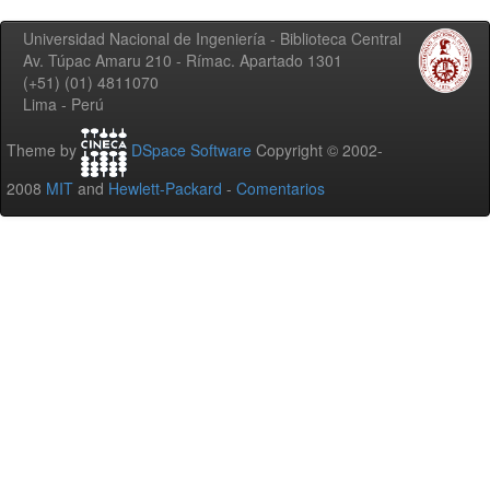
Universidad Nacional de Ingeniería - Biblioteca Central
Av. Túpac Amaru 210 - Rímac. Apartado 1301
(+51) (01) 4811070
Lima - Perú
Theme by
DSpace Software
Copyright © 2002-
2008
MIT
and
Hewlett-Packard
-
Comentarios