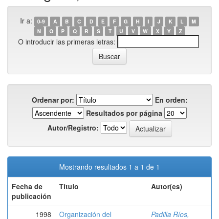
Ir a:
0-9
A
B
C
D
E
F
G
H
I
J
K
L
M
N
O
P
Q
R
S
T
U
V
W
X
Y
Z
O introducir las primeras letras:
Ordenar por:
En orden:
Resultados por página
Autor/Registro:
Mostrando resultados 1 a 1 de 1
Fecha de
Título
Autor(es)
publicación
1998
Organización del
Padilla Ríos,