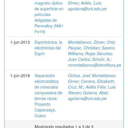
magneto óptico
Elmer
;
Avilés, Luis
;
de superficie en
agutarra@uni.edu.pe
películas
delgadas de
Permalloy (Ni81
Fe19)
1-jun-2013
Espintrónica, la
Monteblanco, Elmer
;
Ortiz
electrónica del
Pauyac, Christian
;
Savero,
Espín
Williams
;
Rojas Sánchez,
Juan Carlos
;
Schuhl, A.
;
nmonteblanco@cientificos.pe
1-jun-2018
Separación
Ochoa, Joel
;
Monteblanco,
electrostática
Elmer
;
Carrera, Elizabeth
;
de minerales
Cruz, M.
;
Avilés Félix, Luis
compuestos de
Steven
;
Gutarra, Abel
;
tierras raras:
agutarra@uni.edu.pe
Proyecto
Capacsaya,
Cusco
Mostrando resultados 1 a 3 de 3