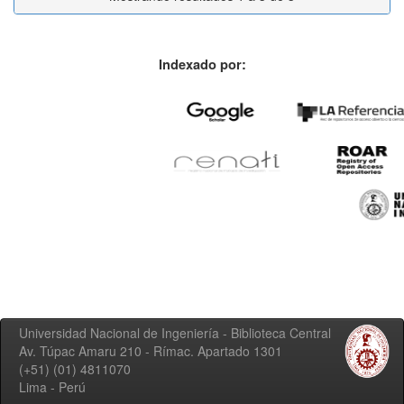
Indexado por:
Universidad Nacional de Ingeniería - Biblioteca Central
Av. Túpac Amaru 210 - Rímac. Apartado 1301
(+51) (01) 4811070
Lima - Perú