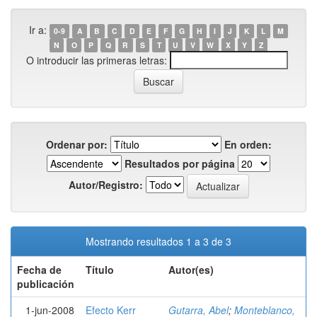
Ir a:
0-9
A
B
C
D
E
F
G
H
I
J
K
L
M
N
O
P
Q
R
S
T
U
V
W
X
Y
Z
O introducir las primeras letras:
Ordenar por:
En orden:
Resultados por página
Autor/Registro:
Mostrando resultados 1 a 3 de 3
Fecha de
Título
Autor(es)
publicación
1-jun-2008
Efecto Kerr
Gutarra, Abel
;
Monteblanco,