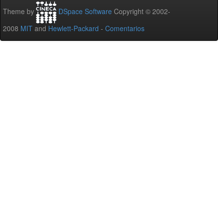
Theme by
DSpace Software
Copyright © 2002-
2008
MIT
and
Hewlett-Packard
-
Comentarios