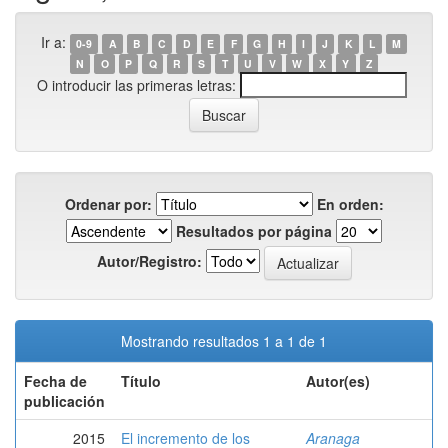
Ir a:
0-9
A
B
C
D
E
F
G
H
I
J
K
L
M
N
O
P
Q
R
S
T
U
V
W
X
Y
Z
O introducir las primeras letras:
Ordenar por:
En orden:
Resultados por página
Autor/Registro:
Mostrando resultados 1 a 1 de 1
Fecha de
Título
Autor(es)
publicación
2015
El incremento de los
Aranaga