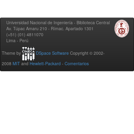
Universidad Nacional de Ingeniería - Biblioteca Central
Av. Túpac Amaru 210 - Rímac. Apartado 1301
(+51) (01) 4811070
Lima - Perú
Theme by
DSpace Software
Copyright © 2002-
2008
MIT
and
Hewlett-Packard
-
Comentarios