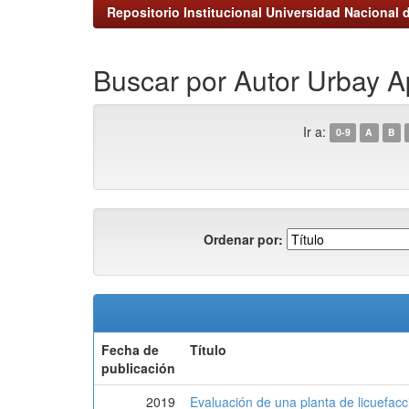
Repositorio Institucional Universidad Nacional d
Buscar por Autor Urbay 
Ir a:
0-9
A
B
Ordenar por:
Fecha de
Título
publicación
2019
Evaluación de una planta de licuefacc