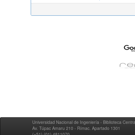
Universidad Nacional de Ingeniería - Biblioteca Centra
Av. Túpac Amaru 210 - Rímac. Apartado 1301
(+51) (01) 4811070