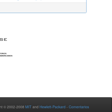
ht © 2002-2008
MIT
and
Hewlett-Packard
-
Comentarios