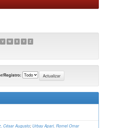
V
W
X
Y
Z
r/Registro:
z, César Augusto
;
Urbay Apari, Romel Omar