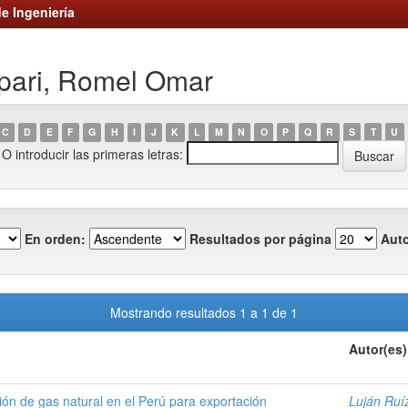
e Ingeniería
Apari, Romel Omar
C
D
E
F
G
H
I
J
K
L
M
N
O
P
Q
R
S
T
U
O introducir las primeras letras:
En orden:
Resultados por página
Auto
Mostrando resultados 1 a 1 de 1
Autor(es)
ión de gas natural en el Perú para exportación
Luján Ruí