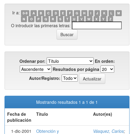
Ir a:
0-9
A
B
C
D
E
F
G
H
I
J
K
L
M
N
O
P
Q
R
S
T
U
V
W
X
Y
Z
O introducir las primeras letras:
Ordenar por:
En orden:
Resultados por página
Autor/Registro:
Mostrando resultados 1 a 1 de 1
Fecha de
Título
Autor(es)
publicación
1-dic-2001
Obtención y
Vásquez, Carlos
;