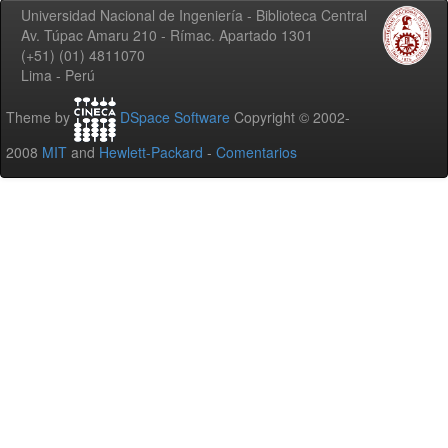
Universidad Nacional de Ingeniería - Biblioteca Central
Av. Túpac Amaru 210 - Rímac. Apartado 1301
(+51) (01) 4811070
Lima - Perú
Theme by
DSpace Software
Copyright © 2002-
2008
MIT
and
Hewlett-Packard
-
Comentarios