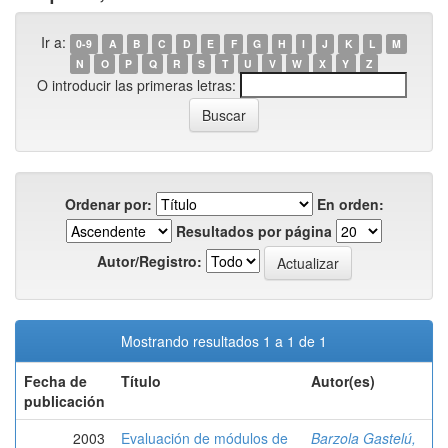
Ir a:
0-9
A
B
C
D
E
F
G
H
I
J
K
L
M
N
O
P
Q
R
S
T
U
V
W
X
Y
Z
O introducir las primeras letras:
Ordenar por:
En orden:
Resultados por página
Autor/Registro:
Mostrando resultados 1 a 1 de 1
Fecha de
Título
Autor(es)
publicación
2003
Evaluación de módulos de
Barzola Gastelú,