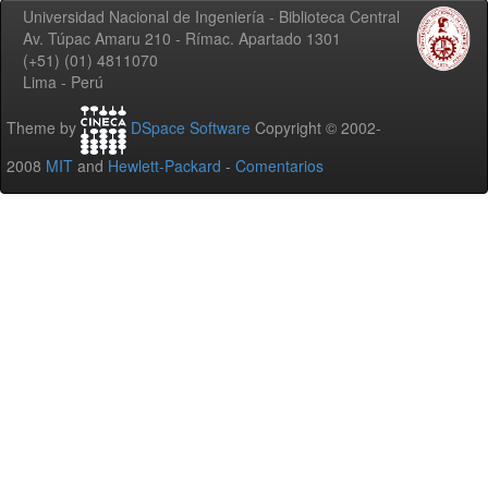
Universidad Nacional de Ingeniería - Biblioteca Central
Av. Túpac Amaru 210 - Rímac. Apartado 1301
(+51) (01) 4811070
Lima - Perú
Theme by
DSpace Software
Copyright © 2002-
2008
MIT
and
Hewlett-Packard
-
Comentarios