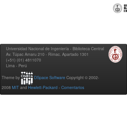
Universidad Nacional de Ingeniería - Biblioteca Central
Av. Túpac Amaru 210 - Rímac. Apartado 1301
(+51) (01) 4811070
Lima - Perú
Theme by
DSpace Software
Copyright © 2002-
2008
MIT
and
Hewlett-Packard
-
Comentarios