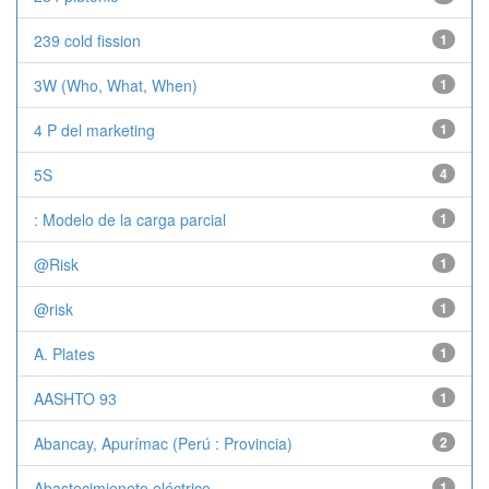
239 cold fission
1
3W (Who, What, When)
1
4 P del marketing
1
5S
4
: Modelo de la carga parcial
1
@Risk
1
@risk
1
A. Plates
1
AASHTO 93
1
Abancay, Apurímac (Perú : Provincia)
2
Abastecimieneto eléctrico
1