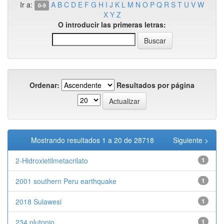
Ir a:
A
B
C
D
E
F
G
H
I
J
K
L
M
N
O
P
Q
R
S
T
U
V
W
0-9
X
Y
Z
O introducir las primeras letras:
Ordenar:
Resultados por página
Mostrando resultados 1 a 20 de 28718
Siguiente >
2-Hidroxietilmetacrilato
1
2001 southern Peru earthquake
1
2018 Sulawesi
1
234 plutonio
1