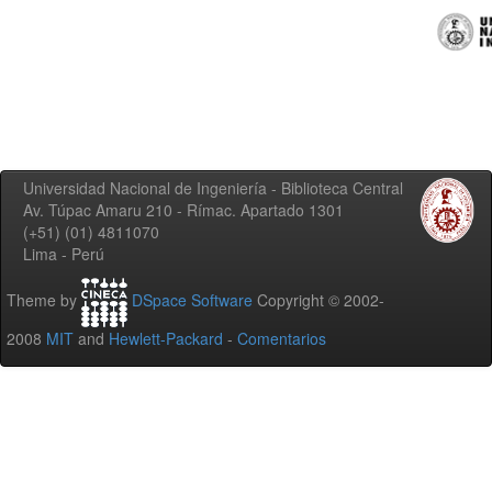
Universidad Nacional de Ingeniería - Biblioteca Central
Av. Túpac Amaru 210 - Rímac. Apartado 1301
(+51) (01) 4811070
Lima - Perú
Theme by
DSpace Software
Copyright © 2002-
2008
MIT
and
Hewlett-Packard
-
Comentarios