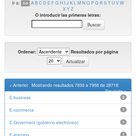
Ir a:
A
B
C
D
E
F
G
H
I
J
K
L
M
N
O
P
Q
R
S
T
U
V
W
0-9
X
Y
Z
O introducir las primeras letras:
Ordenar:
Resultados por página
< Anterior
Mostrando resultados 7939 a 7958 de 28718
Siguiente >
E-business
3
E-commerce
1
E-Goverment (gobierno electrónico)
1
E-learning
1