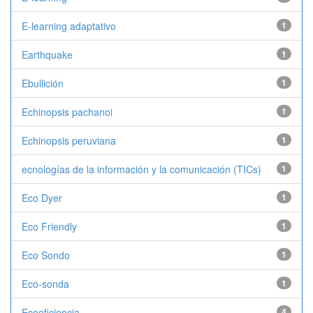
E-learning adaptativo
1
Earthquake
1
Ebullición
1
Echinopsis pachanoi
1
Echinopsis peruviana
1
ecnologías de la información y la comunicación (TICs)
1
Eco Dyer
1
Eco Friendly
1
Eco Sondo
1
Eco-sonda
1
Ecoeficiencia
4