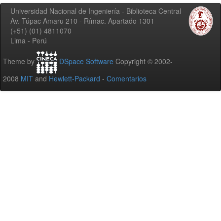
Universidad Nacional de Ingeniería - Biblioteca Central
Av. Túpac Amaru 210 - Rímac. Apartado 1301
(+51) (01) 4811070
Lima - Perú
Theme by
DSpace Software
Copyright © 2002-
2008
MIT
and
Hewlett-Packard
-
Comentarios