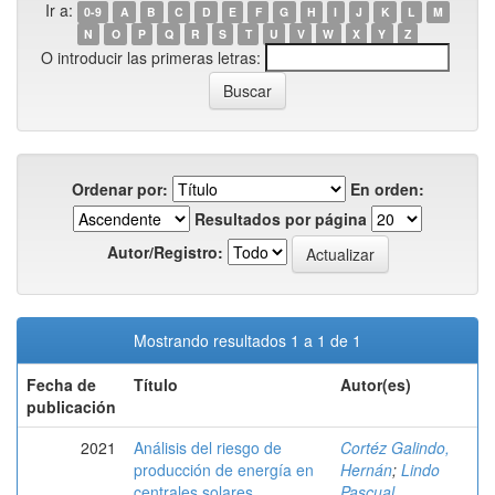
Ir a:
0-9
A
B
C
D
E
F
G
H
I
J
K
L
M
N
O
P
Q
R
S
T
U
V
W
X
Y
Z
O introducir las primeras letras:
Ordenar por:
En orden:
Resultados por página
Autor/Registro:
Mostrando resultados 1 a 1 de 1
Fecha de
Título
Autor(es)
publicación
2021
Análisis del riesgo de
Cortéz Galindo,
producción de energía en
Hernán
;
Lindo
centrales solares
Pascual,