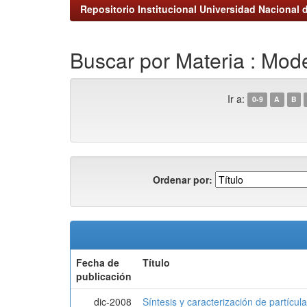
Repositorio Institucional Universidad Nacional d
Buscar por Materia : Mode
Ir a:
0-9
A
B
Ordenar por:
Fecha de
Título
publicación
dic-2008
Síntesis y caracterización de partícul