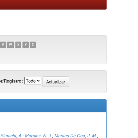
V
W
X
Y
Z
r/Registro:
;
Rimachi, A.
;
Morales, N. J.
;
Montes De Oca, J. M.
;