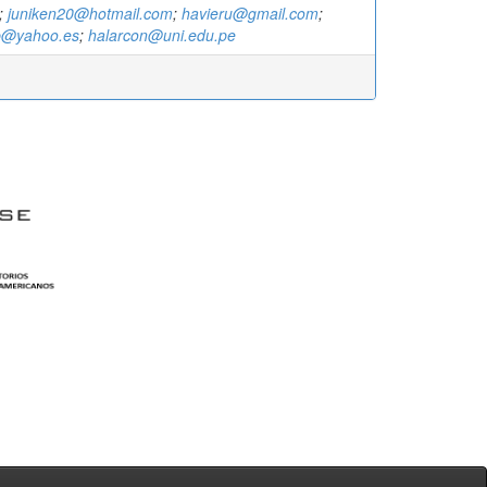
;
juniken20@hotmail.com
;
havieru@gmail.com
;
b@yahoo.es
;
halarcon@uni.edu.pe