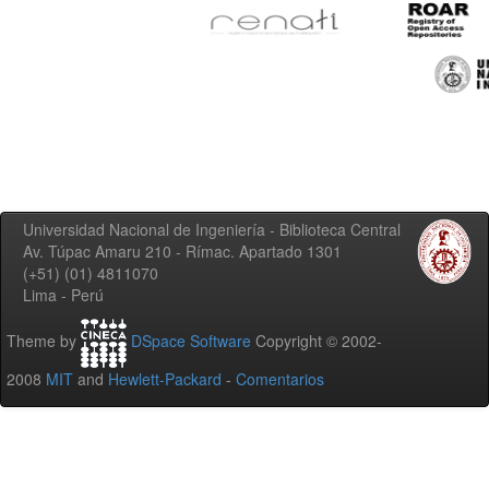
Universidad Nacional de Ingeniería - Biblioteca Central
Av. Túpac Amaru 210 - Rímac. Apartado 1301
(+51) (01) 4811070
Lima - Perú
Theme by
DSpace Software
Copyright © 2002-
2008
MIT
and
Hewlett-Packard
-
Comentarios