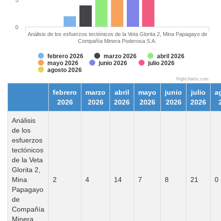
0
Análisis de los esfuerzos tectónicos de la Veta Glorita 2, Mina Papagayo de
Compañía Minera Poderosa S.A.
febrero 2026
marzo 2026
abril 2026
mayo 2026
junio 2026
julio 2026
agosto 2026
Highcharts.com
febrero
marzo
abril
mayo
junio
julio
a
2026
2026
2026
2026
2026
2026
Análisis
de los
esfuerzos
tectónicos
de la Veta
Glorita 2,
Mina
2
4
14
7
8
21
0
Papagayo
de
Compañía
Minera