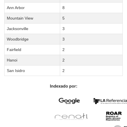
Ann Arbor
8
Mountain View
5
Jacksonville
3
Woodbridge
3
Fairfield
2
Hanoi
2
San Isidro
2
Indexado por: