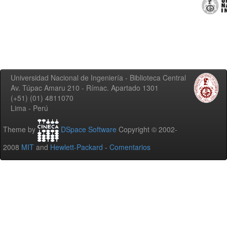
Universidad Nacional de Ingeniería - Biblioteca Central
Av. Túpac Amaru 210 - Rímac. Apartado 1301
(+51) (01) 4811070
Lima - Perú
Theme by
DSpace Software
Copyright © 2002-
2008
MIT
and
Hewlett-Packard
-
Comentarios