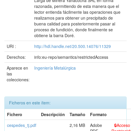
Larga de Minera Yanacocha SRL en forma
razonada, permitiendo de esta manera que el
lector entienda fácilmente las operaciones que
realizamos para obtener un precipitado de
buena calidad para posteriormente pasar al
proceso de fundición, donde finalmente se
obtiene la barra Doré.
URI :
http://hdl.handle.net/20.500.14076/11329
Derechos:
info:eu-repo/semantics/restrictedAccess
Aparece en
Ingeniería Metalúrgica
las
colecciones:
Ficheros en este ítem:
Fichero
Descripción
Tamaño
Formato
cespedes_tj.pdf
2,16 MB
Adobe
Acceso
PDF
Restringid