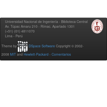
Universidad Nacional de Ingeniería - Biblioteca Central
Av. Túpac Amaru 210 - Rímac. Apartado 1301
(+51) (01) 4811070
Lima - Perú
Theme by
DSpace Software
Copyright © 2002-
2008
MIT
and
Hewlett-Packard
-
Comentarios