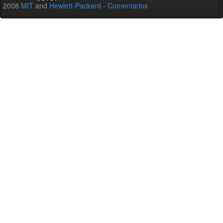
2008
MIT
and
Hewlett-Packard
-
Comentarios