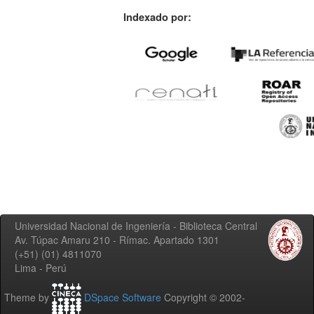
Indexado por:
Universidad Nacional de Ingeniería - Biblioteca Central
Av. Túpac Amaru 210 - Rímac. Apartado 1301
(+51) (01) 4811070
Lima - Perú
Theme by
DSpace Software
Copyright © 2002-