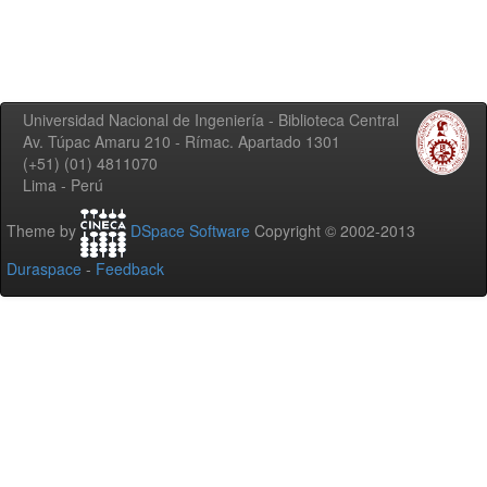
Universidad Nacional de Ingeniería - Biblioteca Central
Av. Túpac Amaru 210 - Rímac. Apartado 1301
(+51) (01) 4811070
Lima - Perú
Theme by
DSpace Software
Copyright © 2002-2013
Duraspace
-
Feedback