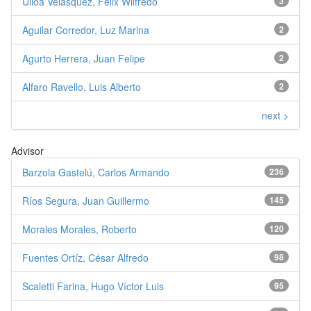
Ulloa Velásquez, Félix Wilfredo
3
Aguilar Corredor, Luz Marina
2
Agurto Herrera, Juan Felipe
2
Alfaro Ravello, Luis Alberto
2
next >
Advisor
Barzola Gastelú, Carlos Armando
236
Ríos Segura, Juan Guillermo
145
Morales Morales, Roberto
120
Fuentes Ortíz, César Alfredo
98
Scaletti Farina, Hugo Víctor Luis
95