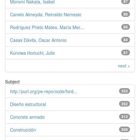
Moromi Nakata, Isabel
87
Canelo Almeyda, Reinaldo Nemesio
86
Rodríguez Prieto Mateo, María Mer...
86
Casas Dávila, Oscar Antonio
84
Kuroiwa Horiuchi, Julio
81
next >
Subject
http://purl.org/pe-repo/ocde/ford...
353
Diseño estructural
352
Concreto armado
313
Construcción
308