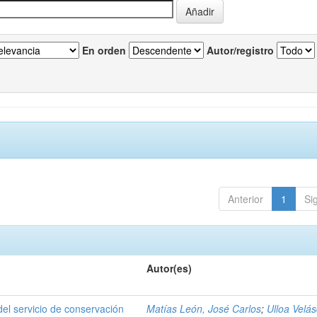
En orden
Autor/registro
Anterior
1
Si
Autor(es)
del servicio de conservación
Matías León, José Carlos
;
Ulloa Velá