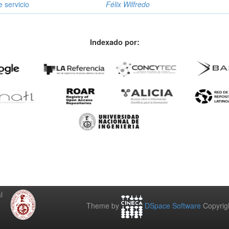
e servicio
Félix Wilfredo
Indexado por:
l
Theme by
DSpace Software
Copyrig