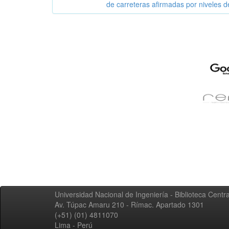
de carreteras afirmadas por niveles d
Universidad Nacional de Ingeniería - Biblioteca Centra
Av. Túpac Amaru 210 - Rímac. Apartado 1301
(+51) (01) 4811070
Lima - Perú