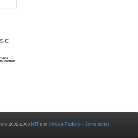
ht © 2002-2008
MIT
and
Hewlett-Packard
-
Comentarios