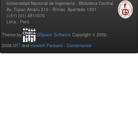
Universidad Nacional de Ingeniería - Biblioteca Central
Av. Túpac Amaru 210 - Rímac. Apartado 1301
(+51) (01) 4811070
Lima - Perú
Theme by
DSpace Software
Copyright © 2002-
2008
MIT
and
Hewlett-Packard
-
Comentarios