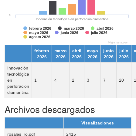
0
Innovación tecnológica en perforación diamantina
febrero 2026
marzo 2026
abril 2026
mayo 2026
junio 2026
julio 2026
agosto 2026
Highcharts.com
febrero
marzo
abril
mayo
junio
julio
2026
2026
2026
2026
2026
2026
Innovación
tecnológica
en
1
4
2
3
7
20
perforación
diamantina
Archivos descargados
Visualizaciones
rosales_ro.pdf
2415