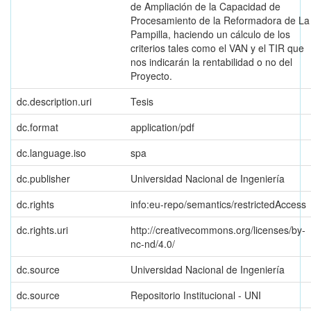
de Ampliación de la Capacidad de
Procesamiento de la Reformadora de La
Pampilla, haciendo un cálculo de los
criterios tales como el VAN y el TIR que
nos indicarán la rentabilidad o no del
Proyecto.
dc.description.uri
Tesis
dc.format
application/pdf
dc.language.iso
spa
dc.publisher
Universidad Nacional de Ingeniería
dc.rights
info:eu-repo/semantics/restrictedAccess
dc.rights.uri
http://creativecommons.org/licenses/by-
nc-nd/4.0/
dc.source
Universidad Nacional de Ingeniería
dc.source
Repositorio Institucional - UNI