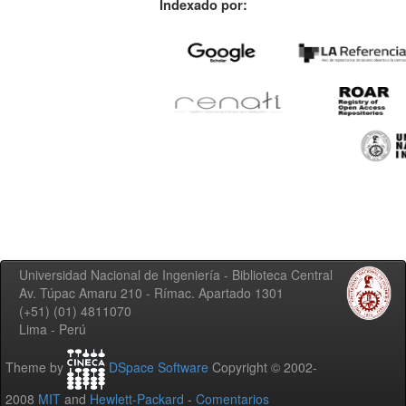
Indexado por:
Universidad Nacional de Ingeniería - Biblioteca Central
Av. Túpac Amaru 210 - Rímac. Apartado 1301
(+51) (01) 4811070
Lima - Perú
Theme by
DSpace Software
Copyright © 2002-
2008
MIT
and
Hewlett-Packard
-
Comentarios