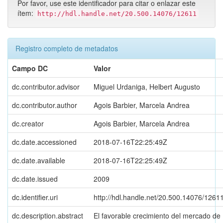
Por favor, use este identificador para citar o enlazar este
ítem:
http://hdl.handle.net/20.500.14076/12611
Registro completo de metadatos
Campo DC
Valor
dc.contributor.advisor
Miguel Urdaniga, Helbert Augusto
dc.contributor.author
Agois Barbier, Marcela Andrea
dc.creator
Agois Barbier, Marcela Andrea
dc.date.accessioned
2018-07-16T22:25:49Z
dc.date.available
2018-07-16T22:25:49Z
dc.date.issued
2009
dc.identifier.uri
http://hdl.handle.net/20.500.14076/1261
dc.description.abstract
El favorable crecimiento del mercado de