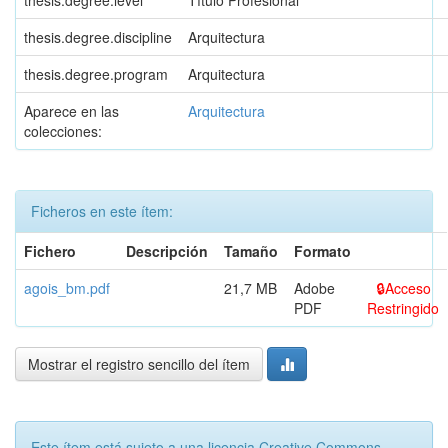
thesis.degree.discipline
Arquitectura
thesis.degree.program
Arquitectura
Aparece en las
Arquitectura
colecciones:
Ficheros en este ítem:
Fichero
Descripción
Tamaño
Formato
agois_bm.pdf
21,7 MB
Adobe
Acceso
PDF
Restringido
Mostrar el registro sencillo del ítem
Este ítem está sujeto a una licencia Creative Commons