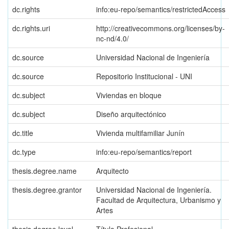
dc.rights
info:eu-repo/semantics/restrictedAccess
dc.rights.uri
http://creativecommons.org/licenses/by-
nc-nd/4.0/
dc.source
Universidad Nacional de Ingeniería
dc.source
Repositorio Institucional - UNI
dc.subject
Viviendas en bloque
dc.subject
Diseño arquitectónico
dc.title
Vivienda multifamiliar Junín
dc.type
info:eu-repo/semantics/report
thesis.degree.name
Arquitecto
thesis.degree.grantor
Universidad Nacional de Ingeniería.
Facultad de Arquitectura, Urbanismo y
Artes
thesis.degree.level
Título Profesional