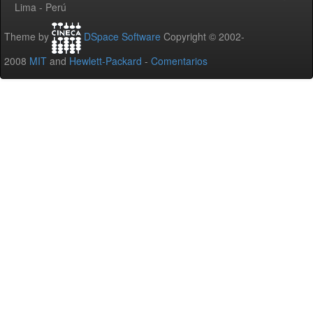
Lima - Perú
Theme by
DSpace Software
Copyright © 2002-
2008
MIT
and
Hewlett-Packard
-
Comentarios