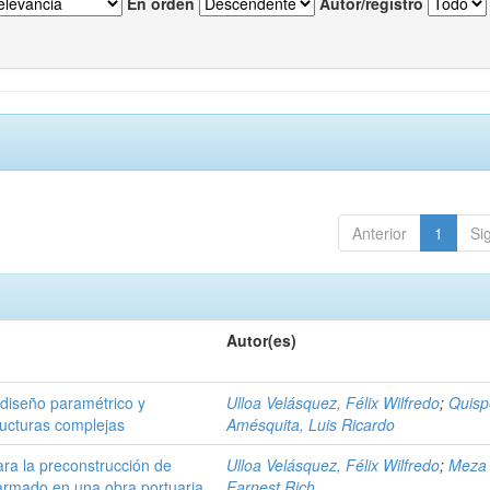
En orden
Autor/registro
Anterior
1
Si
Autor(es)
 diseño paramétrico y
Ulloa Velásquez, Félix Wilfredo
;
Quisp
ructuras complejas
Amésquita, Luis Ricardo
ara la preconstrucción de
Ulloa Velásquez, Félix Wilfredo
;
Meza 
armado en una obra portuaria
Earnest Rich