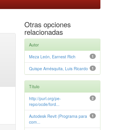
Otras opciones
relacionadas
Autor
Meza León, Earnest Rich
1
Quispe Amésquita, Luis Ricardo
1
Título
http://purl.org/pe-
2
repo/ocde/ford...
Autodesk Revit (Programa para
1
com...