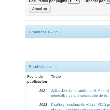
Resultados por página
|
Ordenar por
Resultados 1-2 de 2.
Resultados por ítem:
Fecha de
Título
publicación
2021
Aplicación de herramientas BIM en el
generativo para la concepción de est
2023
Diseño y construcción virtual (VDC) p
elementos estructurales de concreto 