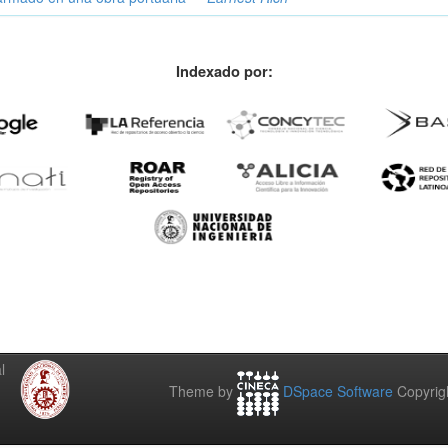
Indexado por:
l
Theme by
DSpace Software
Copyrig