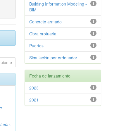
Building Information Modeling -
1
BIM
Concreto armado
1
Obra protuaria
1
Puertos
1
Simulación por ordenador
1
guiente
Fecha de lanzamiento
2023
1
2021
1
e
León,