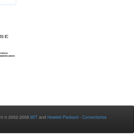
ht © 2002-2008
MIT
and
Hewlett-Packard
-
Comentarios