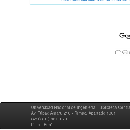
Universidad Nacional de Ingeniería - Biblioteca Centra
Av. Túpac Amaru 210 - Rímac. Apartado 1301
(+51) (01) 4811070
Lima - Perú