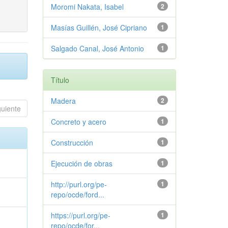
Moromi Nakata, Isabel
2
Masías Guillén, José Cipriano
1
Salgado Canal, José Antonio
1
Título
Madera
2
guiente
Concreto y acero
1
Construcción
1
Ejecución de obras
1
http://purl.org/pe-
1
repo/ocde/ford...
https://purl.org/pe-
1
repo/ocde/for...