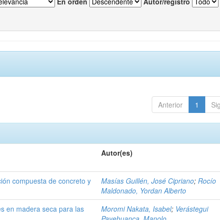
En orden
Autor/registro
Anterior
1
Si
Autor(es)
cción compuesta de concreto y
Masías Guillén, José Cipriano
;
Rocío
Maldonado, Yordan Alberto
es en madera seca para las
Moromi Nakata, Isabel
;
Verástegui
Payehuanca, Manolo