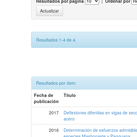
Resultados por página
|
Ordenar por
Resultados 1-4 de 4.
Resultados por ítem:
Fecha de
Título
publicación
2017
Deflexiones diferidas en vigas de se
acero
2016
Determinación de esfuerzos admisibl
especies Mashonaste y Panguana