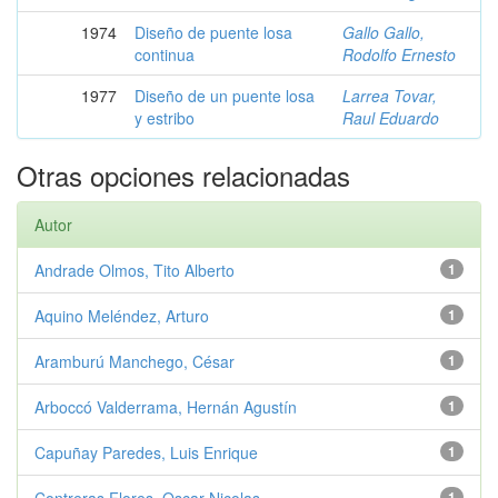
1974
Diseño de puente losa
Gallo Gallo,
continua
Rodolfo Ernesto
1977
Diseño de un puente losa
Larrea Tovar,
y estribo
Raul Eduardo
Otras opciones relacionadas
Autor
Andrade Olmos, Tito Alberto
1
Aquino Meléndez, Arturo
1
Aramburú Manchego, César
1
Arboccó Valderrama, Hernán Agustín
1
Capuñay Paredes, Luis Enrique
1
Contreras Flores, Oscar Nicolas
1