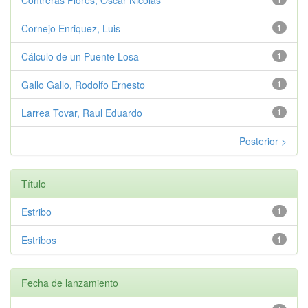
Cornejo Enriquez, Luis
1
Cálculo de un Puente Losa
1
Gallo Gallo, Rodolfo Ernesto
1
Larrea Tovar, Raul Eduardo
1
Posterior >
Título
Estribo
1
Estribos
1
Fecha de lanzamiento