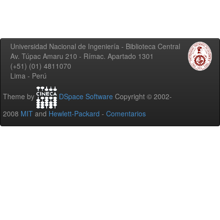
Universidad Nacional de Ingeniería - Biblioteca Central
Av. Túpac Amaru 210 - Rímac. Apartado 1301
(+51) (01) 4811070
Lima - Perú
Theme by
DSpace Software
Copyright © 2002-
2008
MIT
and
Hewlett-Packard
-
Comentarios