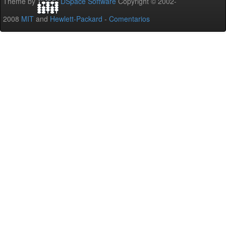
Theme by
DSpace Software
Copyright © 2002-
2008
MIT
and
Hewlett-Packard
-
Comentarios