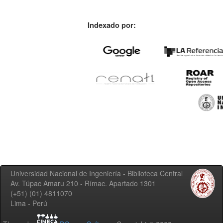
Indexado por:
Universidad Nacional de Ingeniería - Biblioteca Central
Av. Túpac Amaru 210 - Rímac. Apartado 1301
(+51) (01) 4811070
Lima - Perú