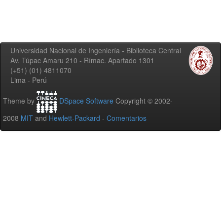
Universidad Nacional de Ingeniería - Biblioteca Central
Av. Túpac Amaru 210 - Rímac. Apartado 1301
(+51) (01) 4811070
Lima - Perú
Theme by
DSpace Software
Copyright © 2002-
2008
MIT
and
Hewlett-Packard
-
Comentarios